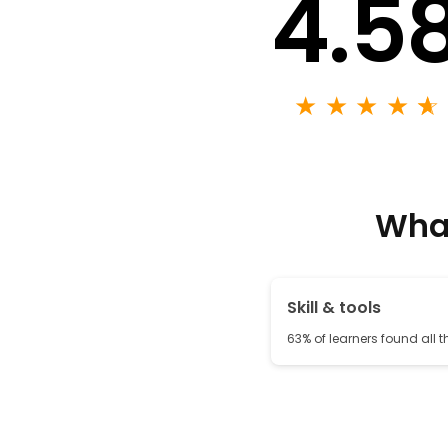
4.5
★
★
★
★
★
☆
What
Skill & tools
63% of learners found all th