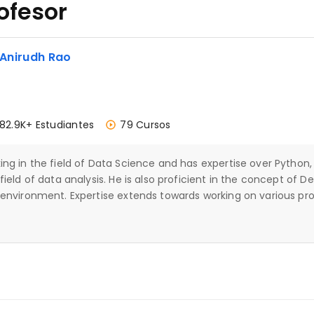
ofesor
 Anirudh Rao
82.9K+ Estudiantes
79 Cursos
ing in the field of Data Science and has expertise over Python
ield of data analysis. He is also proficient in the concept of D
 environment. Expertise extends towards working on various pro
 and Neural Networks as well.