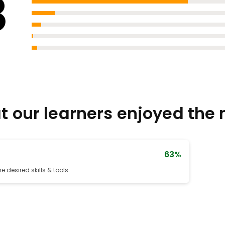
8
 our learners enjoyed the
63%
e desired skills & tools