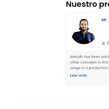
Nuestro pr
Mr.
7
Anirudh has been work
other concepts in the f
usage in a production
Artificial Intelligence
Leer más