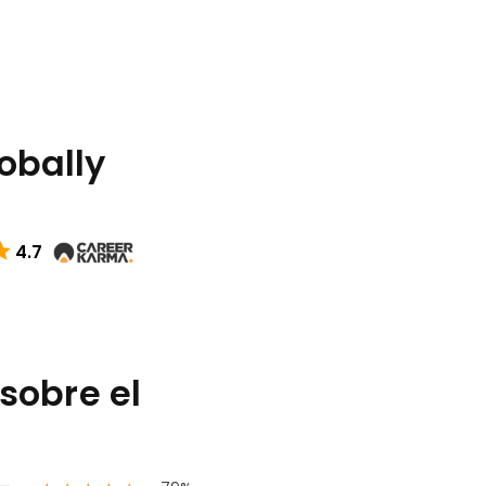
lobally
4.7
sobre el