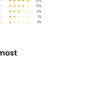
★
★
★
★
★
79%
★
★
★
★
☆
12%
★
★
★
☆
☆
5%
★
★
☆
☆
☆
1%
★
☆
☆
☆
☆
3%
 most