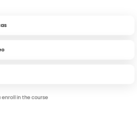
cas
eo
enroll in the course