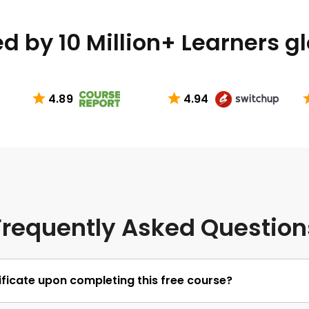
d by 10 Million+ Learners g
4.89
4.94
Frequently Asked Question
rtificate upon completing this free course?