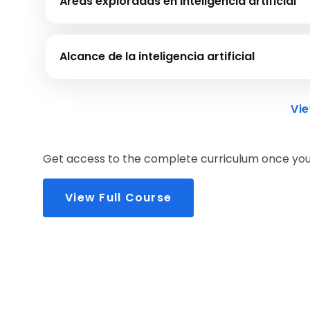
Áreas exploradas en inteligencia artificial
Este módulo te ayuda a comprender las diversas áreas
aprendizaje profundo, análisis predictivo, traducción, p
Alcance de la inteligencia artificial
Dado que la IA es el campo de estudio más en tendencia
oportunidades de este dominio.
Vi
Get access to the complete curriculum once you 
View Full Course