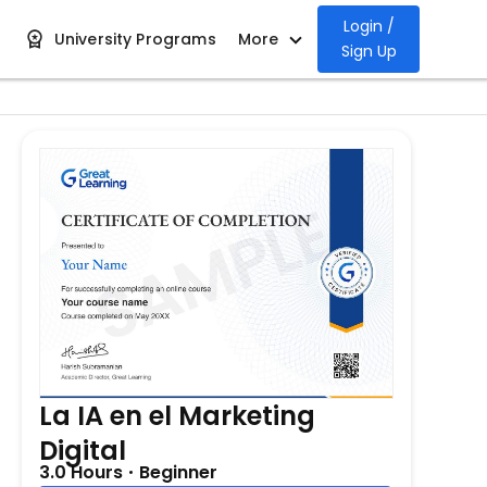
Login /
University Programs
More
Sign Up
La IA en el Marketing
Digital
3.0 Hours
Beginner