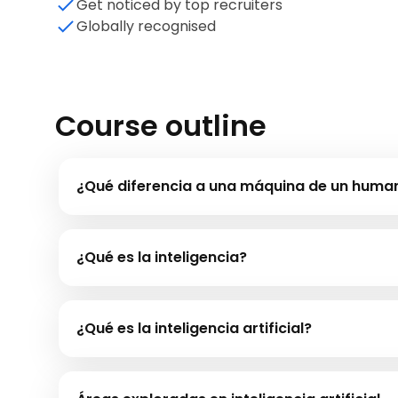
Get noticed by top recruiters
Globally recognised
Course outline
¿Qué diferencia a una máquina de un huma
Este módulo responde una pregunta que invita a la ref
Mientras las máquinas son más rápidas, los humanos t
¿Qué es la inteligencia?
Si descomponemos el término IA e intentamos comprend
definiciones generales de inteligencia que se explican 
¿Qué es la inteligencia artificial?
¿Crees que las máquinas tienen emociones hoy? Gran pa
en dotar a las máquinas de razonamiento y cociente e