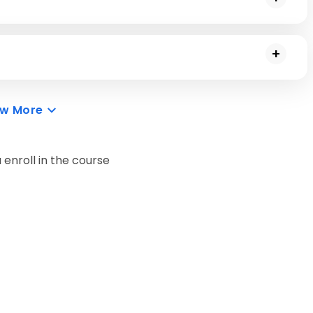
 donde la IA puede explorarse en el mundo actual como 
rocesamiento del lenguaje natural, etc.
 en los últimos años, este módulo descifra todas las 
ew More
enroll in the course