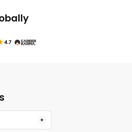
lobally
4.7
s