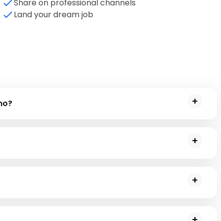
Share on professional channels
Land your dream job
no?
lexión ¿Qué diferencia a las máquinas de los humanos? 
ienen sentidos cognitivos que las máquinas no poseen.
er su significado, encontramos varios resultados. Hay cinco 
en este módulo.
rte de la investigación actual en el campo de la IA se centra 
mocional.