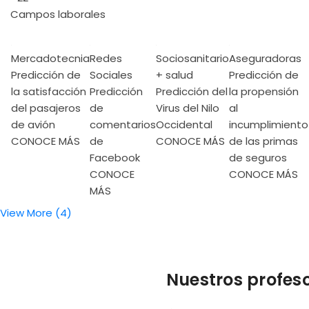
Campos laborales
Mercadotecnia
Redes
Sociosanitario
Aseguradoras
Predicción de
Sociales
+ salud
Predicción de
la satisfacción
Predicción
Predicción del
la propensión
del pasajeros
de
Virus del Nilo
al
de avión
comentarios
Occidental
incumplimiento
CONOCE MÁS
de
CONOCE MÁS
de las primas
Facebook
de seguros
CONOCE
CONOCE MÁS
MÁS
View More (4)
Nuestros profes