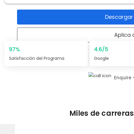
Descargar e
Aplica
97%
4.6/5
Fecha límite de aplicació
Satisfacción del Programa
Google
Enquire
Miles de carrera